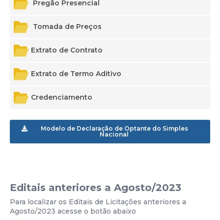
Pregão Presencial
2023
Tomada de Preços
2024
2023
Extrato de Contrato
2025
2023
Extrato de Termo Aditivo
2024
2023
Credenciamento
2025
2024
2026
2024
2025
Modelo de Declaração de Optante do Simples
Nacional
2026
Editais anteriores a Agosto/2023
Para localizar os Editais de Licitações anteriores a
Agosto/2023 acesse o botão abaixo